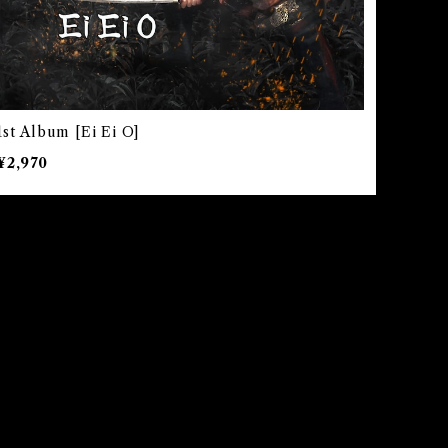
1st Album [Ei Ei O]
¥2,970