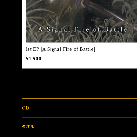
1st EP [A Signal Fire of Battle]
¥1,500
CD
タオル