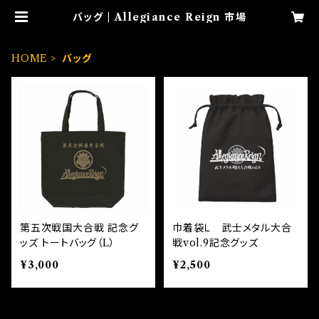
バッグ | Allegiance Reign 市場
HOME
バッグ
第五次戦国大合戦 記念グ
巾着袋Ｌ 武士メタル大合
ッズ トートバッグ（L）
戦vol.9記念グッズ
¥3,000
¥2,500