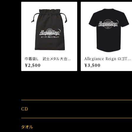
巾着袋Ｌ 武士メタル大合戦v
Allegiance Reign ロゴTシ
ol.9記念グッズ
ャツ
¥2,500
¥3,500
CD
タオル