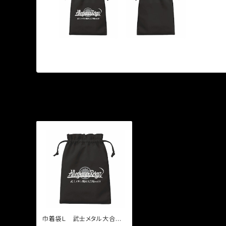
巾着袋Ｌ 武士メタル大合戦v