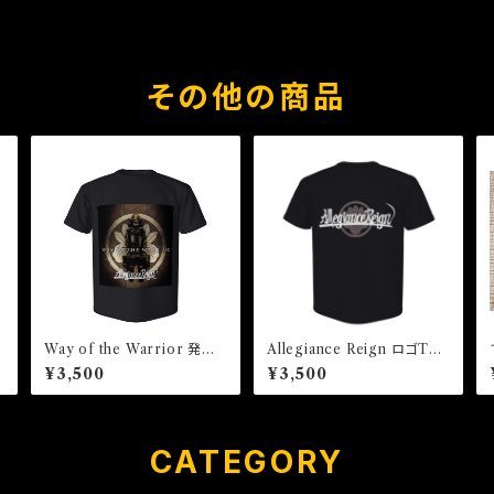
その他の商品
Way of the Warrior 発売
Allegiance Reign ロゴTシ
記念Tシャツ
ャツ
¥3,500
¥3,500
CATEGORY