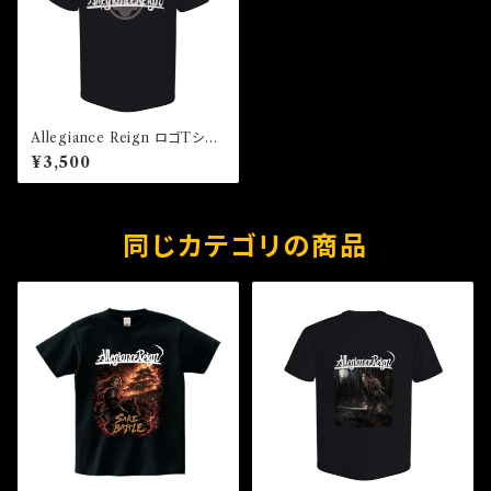
Allegiance Reign ロゴTシャ
ツ
¥3,500
同じカテゴリの商品