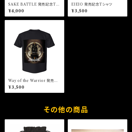
SAKE BATTLE 発売記念Tシ
EIEIO 発売記念Tシャツ
ャツ
¥4,000
¥3,500
Way of the Warrior 発売記
念Tシャツ
¥3,500
その他の商品