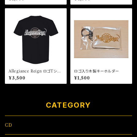
Allegiance Reign ロゴTシャ
ロゴ入り木製キーホルダー
ツ
¥3,500
¥1,500
CATEGORY
CD