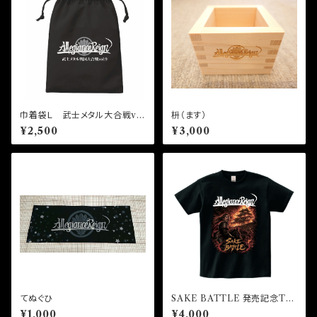
巾着袋Ｌ 武士メタル大合戦vo
枡（ます）
l.9記念グッズ
¥2,500
¥3,000
てぬぐひ
SAKE BATTLE 発売記念Tシ
ャツ
¥1,000
¥4,000