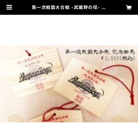
第一次戦国大合戦 -武蔵野の役- 記
念絵馬 | Allegiance Reign 市場