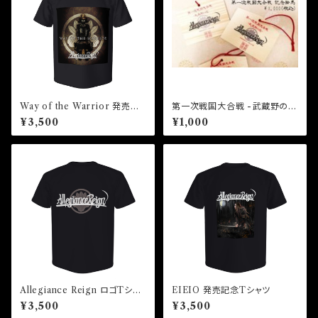
Way of the Warrior 発売記
第一次戦国大合戦 -武蔵野の
念Tシャツ
役- 記念絵馬
¥3,500
¥1,000
Allegiance Reign ロゴTシャ
EIEIO 発売記念Tシャツ
ツ
¥3,500
¥3,500